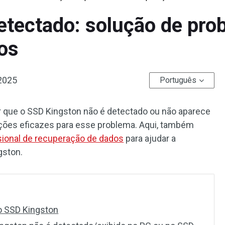
etectado: solução de pro
os
2025
Português
or que o SSD Kingston não é detectado ou não aparece
ções eficazes para esse problema. Aqui, também
sional de recuperação de dados
para ajudar a
gston.
o SSD Kingston