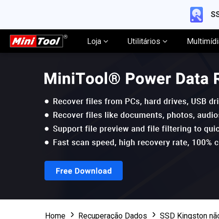
SS
Loja
Utilitários
Multimíd
Home
Recuperação Dados
SSD Kingston nã