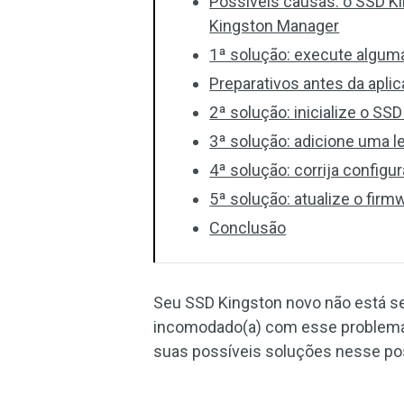
Possíveis causas: o SSD K
Kingston Manager
1ª solução: execute algum
Preparativos antes da apl
2ª solução: inicialize o SS
3ª solução: adicione uma l
4ª solução: corrija config
5ª solução: atualize o fir
Conclusão
Seu SSD Kingston novo não está s
incomodado(a) com esse problema?
suas possíveis soluções nesse po