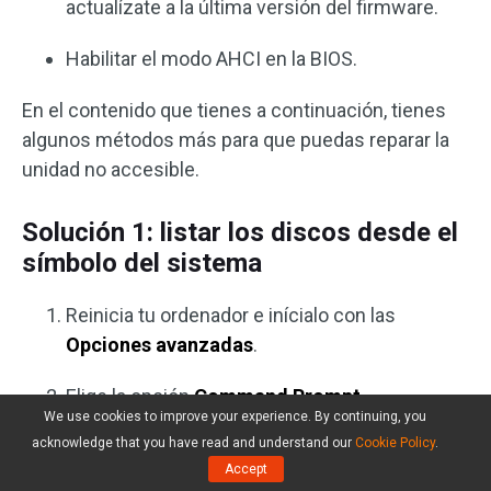
actualízate a la última versión del firmware.
Habilitar el modo AHCI en la BIOS.
En el contenido que tienes a continuación, tienes
algunos métodos más para que puedas reparar la
unidad no accesible.
Solución 1: listar los discos desde el
símbolo del sistema
Reinicia tu ordenador e inícialo con las
Opciones avanzadas
.
Elige la opción
Command Prompt
.
We use cookies to improve your experience. By continuing, you
acknowledge that you have read and understand our
Cookie Policy
.
Introduce
diskpart
y después dale al
intro
.
Accept