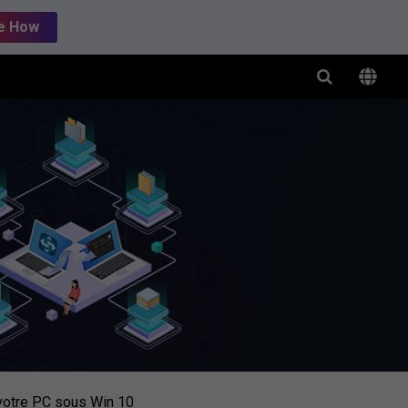
e How
 votre PC sous Win 10