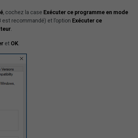
té
, cochez la case
Exécuter ce programme en mode
 est recommandé) et l’option
Exécuter ce
teur
.
er
et
OK
.