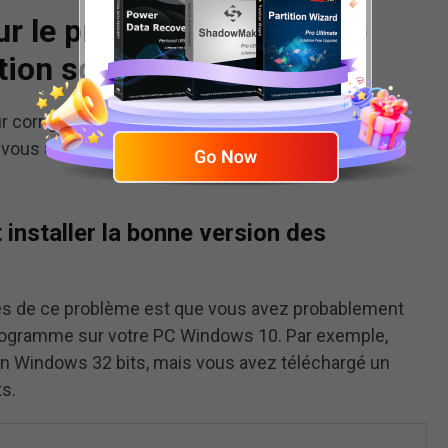
our le problème Impossible
cation sous Windows 10
ur corriger le problème lorsque Windows 10 ne peut
 vous avons récapitulé le top 10. Essayez-les en
 installer la bonne version des
tes de ce problème est que vous avez probablement
 programme sur votre PC Windows 10. Par exemple,
on Windows 32 bits, mais vous avez téléchargé un
s.