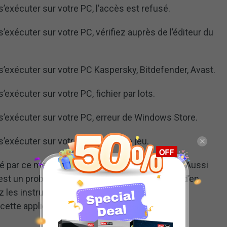
s’exécuter sur votre PC, l’accès est refusé.
’exécuter sur votre PC, vérifiez auprès de l’éditeur du
s’exécuter sur votre PC Kaspersky, Bitdefender, Avast.
’exécuter sur votre PC, fichier par lots.
 s’exécuter sur votre PC, erreur de Windows Store.
s’exécuter sur votre PC, erreur de jeu.
par ce message, ne vous inquiétez pas trop. Aussi
’est un problème facile à résoudre, à condition d’en
vez les instructions ci-dessous et vous pourrez
ette application qui ne peut pas s’ouvrir.