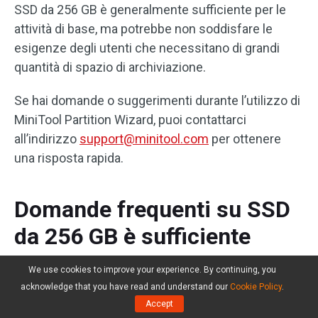
SSD da 256 GB è generalmente sufficiente per le
attività di base, ma potrebbe non soddisfare le
esigenze degli utenti che necessitano di grandi
quantità di spazio di archiviazione.
Se hai domande o suggerimenti durante l’utilizzo di
MiniTool Partition Wizard, puoi contattarci
all’indirizzo
support@minitool.com
per ottenere
una risposta rapida.
Domande frequenti su SSD
da 256 GB è sufficiente
We use cookies to improve your experience. By continuing, you
1. E se 256 GB non dovessero essere
acknowledge that you have read and understand our
Cookie Policy
.
Accept
sufficienti?