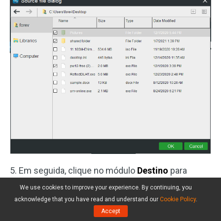
5. Em seguida, clique no módulo
Destino
para
escolher o disco onde deseja salvar os arquivos.
We use cookies to improve your experience. By continuing, you
Se você quiser sincronizá-los com uma unidade de
acknowledge that you have read and understand our
Cookie Policy
.
rede, use a opção
Compartilhado
.
Accept