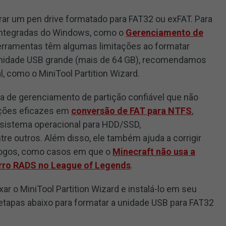
rar um pen drive formatado para FAT32 ou exFAT. Para
 integradas do Windows, como o
Gerenciamento de
erramentas têm algumas limitações ao formatar
unidade USB grande (mais de 64 GB), recomendamos
, como o MiniTool Partition Wizard.
ta de gerenciamento de partição confiável que não
uções eficazes em
conversão de FAT para NTFS
,
 sistema operacional para HDD/SSD,
re outros. Além disso, ele também ajuda a corrigir
jogos, como casos em que o
Minecraft não usa a
rro RADS no League of Legends
.
xar o MiniTool Partition Wizard e instalá-lo em seu
etapas abaixo para formatar a unidade USB para FAT32