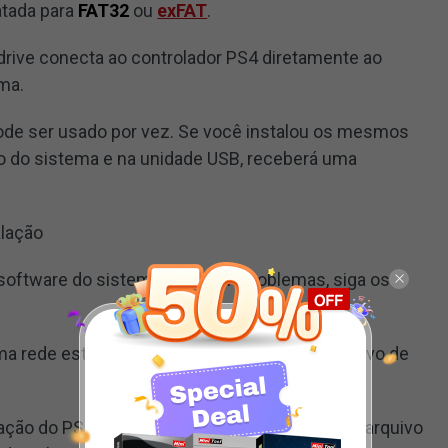
atada para
FAT32
ou
exFAT
.
drive conecta ao controlador PS4 diretamente ao
ema.
ode ser usado por vez. Se você instalou os mesmos
o do sistema e na unidade USB, receberá uma
alação
o software do sistema PS4 sem problemas, siga os
 rede estável e rápida enquanto baixa o arquivo de
zação do PS4 de terceiros. Lembre-se de que o arquivo