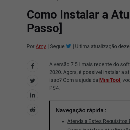
Como Instalar a At
Passo]
Por
Amy
|
Segue
|
Ultima atualização
deze
A versão 7.51 mais recente do sof
2020. Agora, é possível instalar a
isso? Com a ajuda da
MiniTool
, vo
PS4.
Navegação rápida :
Atenda a Estes Requisitos 