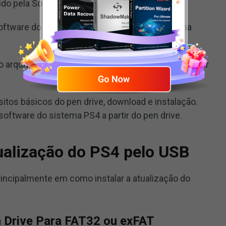
cido pela Sony Interactive Entertainment.
 software do sistema PS4 antes ou logo após uma
o arquivo de atualização do PS4, o que pode danificar
itos básicos do pen drive, download e instalação.
software do sistema PS4 a partir do pen drive.
ualização do PS4 pelo USB
ncipalmente em como instalar a atualização do
n Drive Para FAT32 ou exFAT