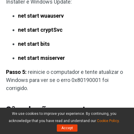
Installer e Windows Update:
net start wuauserv
net start cryptSvc
net start bits
net start msiserver
Passo 5:
reinicie o computador e tente atualizar o
Windows para ver se o erro 0x80190001 foi
corrigido.
8ª solução: execute uma
We use cookies to improve your experience. By continuing, you
inicialização limpa
acknowledge that you have read and understand our
Cookie Policy
.
Accept