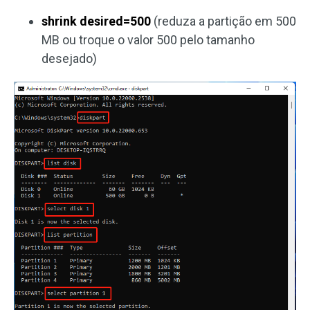
shrink desired=500
(reduza a partição em 500
MB ou troque o valor 500 pelo tamanho
desejado)