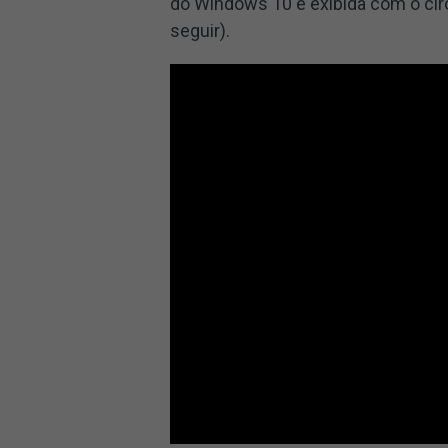
do Windows 10 é exibida com o círc
seguir).