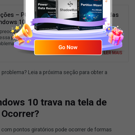
uções – PC Travado na Tela de Boas-Vindas
ndows 10/8/7
preocupe se o Windows travar na tela de boas-vindas!
 essa postagem para descobrir 7 soluções eficazes para
oblema.
LER MAIS
problema? Leia a próxima seção para obter a
dows 10 trava na tela de
 Ocorrer?
a com pontos giratórios pode ocorrer de formas