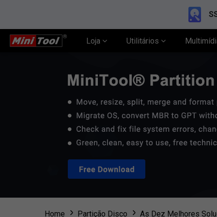
SS
Loja
Utilitários
Multimíd
Home
Partição Disco
As Dez Melhores Soluç