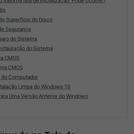
trava na tela de inicialização” Pode Ocorrer?
SBs
de Superfície do Disco
de Segurança
paro do Sistema
estauração do Sistema
ria CMOS
teria CMOS
M do Computador
stalação Limpa do Windows 10
Para Uma Versão Anterior do Windows