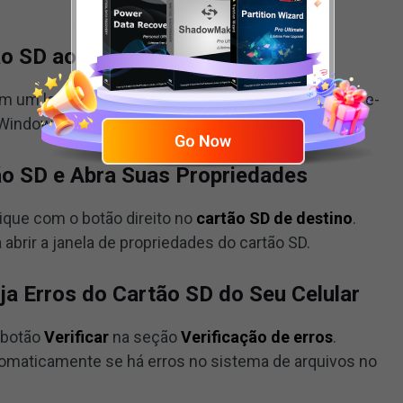
ão SD ao PC
em um leitor de cartão SD USB e, em seguida, conecte-
 Windows 10/8/7.
ão SD e Abra Suas Propriedades
ique com o botão direito no
cartão SD de destino
.
 abrir a janela de propriedades do cartão SD.
ija Erros do Cartão SD do Seu Celular
 botão
Verificar
na seção
Verificação de erros
.
tomaticamente se há erros no sistema de arquivos no