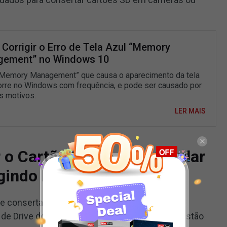
Corrigir o Erro de Tela Azul “Memory
ement” no Windows 10
“Memory Management” que causa o aparecimento da tela
orre no Windows com frequência, e pode ser causado por
s motivos.
LER MAIS
r o Cartão SD do Meu Celular
gindo Erros
 de consertar um cartão SD corrompido é usar a
s de Drive do Windows. Os passos detalhados estão