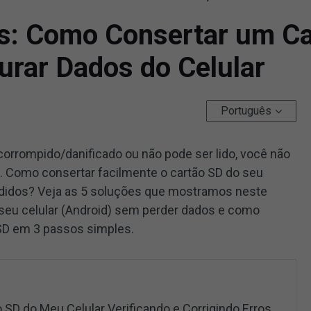
as: Como Consertar um C
urar Dados do Celular
Português
 corrompido/danificado ou não pode ser lido, você não
. Como consertar facilmente o cartão SD do seu
rdidos? Veja as 5 soluções que mostramos neste
do seu celular (Android) sem perder dados e como
SD em 3 passos simples.
o SD do Meu Celular Verificando e Corrigindo Erros