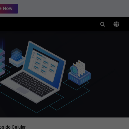
e How
os do Celular