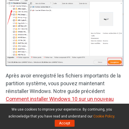
Après avoir enregistré les fichiers importants de la
partition système, vous pouvez maintenant
réinstaller Windows. Notre guide précédent
Comment installer Windows 10 sur un nouveau
disque dur
vous explique en détail les étapes à
We use cookies to improve your experience. By continuing, you
suivre et vous donne des images pour vous guider
acknowledge that you have read and understand our
Cookie Policy
.
facilement tout au long du processus.
Accept