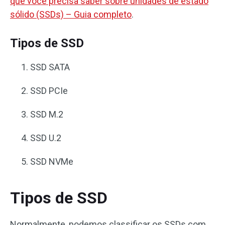
que você precisa saber sobre unidades de estado
sólido (SSDs) – Guia completo
.
Tipos de SSD
SSD SATA
SSD PCIe
SSD M.2
SSD U.2
SSD NVMe
Tipos de SSD
Normalmente, podemos classificar os SSDs com