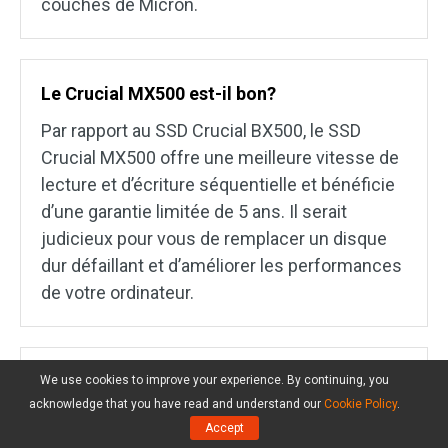
couches de Micron.
Le Crucial MX500 est-il bon?
Par rapport au SSD Crucial BX500, le SSD
Crucial MX500 offre une meilleure vitesse de
lecture et d’écriture séquentielle et bénéficie
d’une garantie limitée de 5 ans. Il serait
judicieux pour vous de remplacer un disque
dur défaillant et d’améliorer les performances
de votre ordinateur.
Quelle est la durée de vie d’un SSD?
We use cookies to improve your experience. By continuing, you
acknowledge that you have read and understand our
Cookie Policy
.
La
durée de vie d’un SSD
peut être affectée
Accept
par plusieurs facteurs tels que la technologie