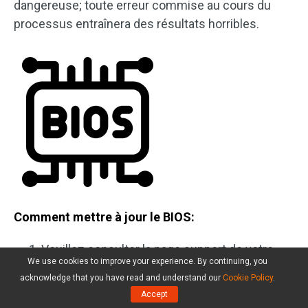
dangereuse; toute erreur commise au cours du
processus entraînera des résultats horribles.
Comment mettre à jour le BIOS:
Veuillez consulter la page support de votre
We use cookies to improve your experience. By continuing, you
fabricant.
acknowledge that you have read and understand our
Cookie Policy
.
Accept
Trouvez le fichier BIOS de votre modèle.