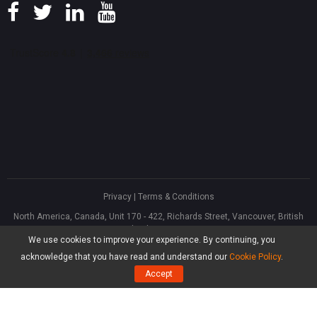
Privacy
|
Terms & Conditions
North America, Canada, Unit 170 - 422, Richards Street, Vancouver, British
Columbia, V6B 2Z4
We use cookies to improve your experience. By continuing, you
Asia, Hong Kong, Suite 820,8/F., Ocean Centre, Harbour City, 5 Canton Road,
Tsim Sha Tsui, Kowloon
acknowledge that you have read and understand our
Cookie Policy
.
®
Copyright ©
2026
MiniTool
Software Limited, All Rights Reserved.
Accept