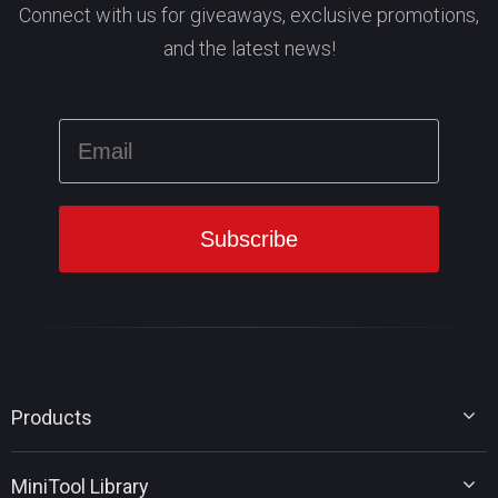
Connect with us for giveaways, exclusive promotions,
and the latest news!
Products
MiniTool Partition Wizard
MiniTool Library
MiniTool Power Data Recovery