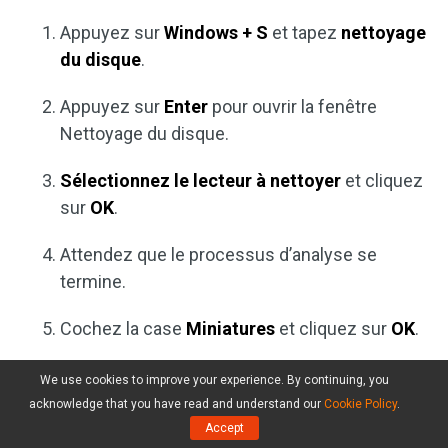
Appuyez sur
Windows + S
et tapez
nettoyage
du disque
.
Appuyez sur
Enter
pour ouvrir la fenêtre
Nettoyage du disque.
Sélectionnez le lecteur à nettoyer
et cliquez
sur
OK
.
Attendez que le processus d’analyse se
termine.
Cochez la case
Miniatures
et cliquez sur
OK
.
Attendez que l’action soit complétée.
We use cookies to improve your experience. By continuing, you
acknowledge that you have read and understand our
Cookie Policy
.
Accept