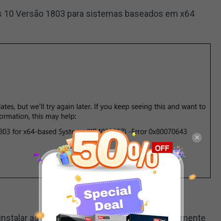
s 10 Versão 1803 para sistemas baseados em x64
instalar as atualizações, mas tentaremos novamente