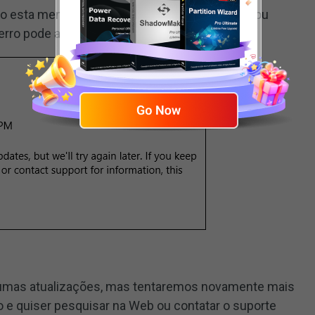
ndo esta mensagem e quiser pesquisar na Web ou
 erro pode ajudar: (0x80070643).
lgumas atualizações, mas tentaremos novamente mais
o e quiser pesquisar na Web ou contatar o suporte