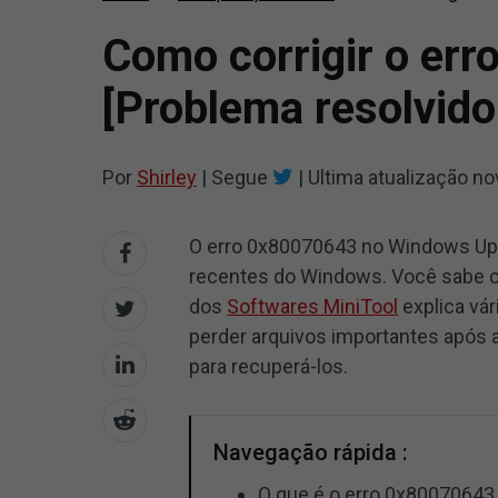
Como corrigir o er
[Problema resolvido
Por
Shirley
|
Segue
|
Ultima atualização
no
O erro 0x80070643 no Windows Upd
recentes do Windows. Você sabe c
dos
Softwares MiniTool
explica vá
perder arquivos importantes após 
para recuperá-los.
Navegação rápida :
O que é o erro 0x8007064