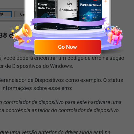
38 do Gerenciador de Dispositivos
, você poderá encontrar um código de erro na seção
dor de Dispositivos do Windows.
erenciador de Dispositivos como exemplo. O status
s informações sobre esse erro:
 controlador de dispositivo para este hardware uma
 ocorrência anterior do controlador de dispositivo.
que uma versão anterior do driver ainda está na