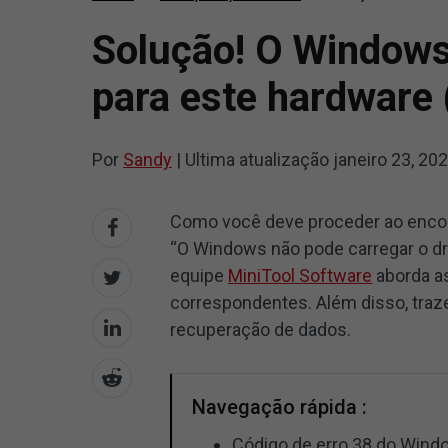
Solução! O Windows 
para este hardware 
Por
Sandy
|
Ultima atualização
janeiro 23, 20
Como você deve proceder ao encon
“O Windows não pode carregar o dri
equipe
MiniTool Software
aborda a
correspondentes. Além disso, tr
recuperação de dados.
Navegação rápida :
Código de erro 38 do Wind