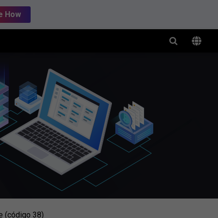
e How
e (código 38)