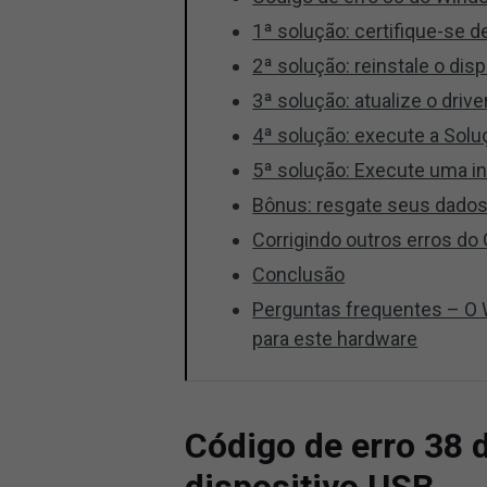
1ª solução: certifique-se d
2ª solução: reinstale o dis
3ª solução: atualize o drive
4ª solução: execute a Sol
5ª solução: Execute uma in
Bônus: resgate seus dados
Corrigindo outros erros do
Conclusão
Perguntas frequentes – O W
para este hardware
Código de erro 38