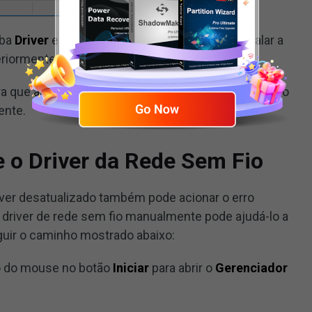
aba
Driver
e clique em
Reverter Driver
para instalar a
eriormente.
a que as alterações entrem em vigor e verifique se o
ente.
e o Driver da Rede Sem Fio
er desatualizado também pode acionar o erro
o driver de rede sem fio manualmente pode ajudá-lo a
guir o caminho mostrado abaixo:
to do mouse no botão
Iniciar
para abrir o
Gerenciador