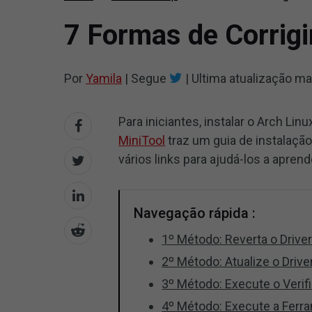
7 Formas de Corrig
Por
Yamila
|
Segue
|
Ultima atualização
ma
Para iniciantes, instalar o Arch Lin
MiniTool
traz um guia de instalação
vários links para ajudá-los a apre
Navegação rápida :
1º Método: Reverta o Drive
2º Método: Atualize o Driv
3º Método: Execute o Verif
4º Método: Execute a Ferr